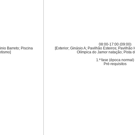
08:00-17:00 (09:00)
inio Barreto; Piscina
[Exterior; Ginásio A; Pavilhão Esteiros; Pavilhão
etismo]
Olímpica do Jamor natação; Pista de
1.ª fase (época normal)
Pré-requisitos