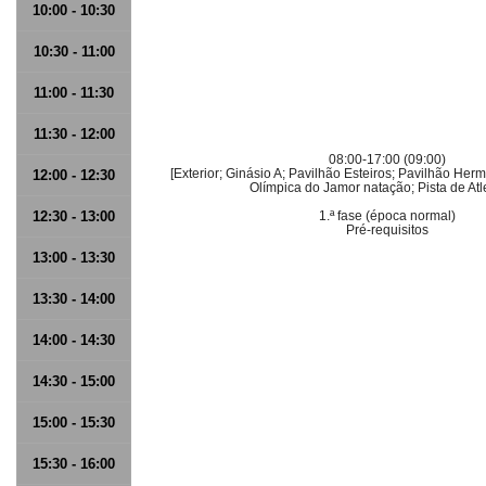
10:00 - 10:30
10:30 - 11:00
11:00 - 11:30
11:30 - 12:00
08:00-17:00 (09:00)
[Exterior; Ginásio A; Pavilhão Esteiros; Pavilhão Herm
12:00 - 12:30
Olímpica do Jamor natação; Pista de Atl
12:30 - 13:00
1.ª fase (época normal)
Pré-requisitos
13:00 - 13:30
13:30 - 14:00
14:00 - 14:30
14:30 - 15:00
15:00 - 15:30
15:30 - 16:00