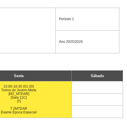
Período 1
Ano 2025/2026
Sexta
Sábado
15:00-16:30 (01:30)
Treino do Jovem Atleta
[M2_MTDAR]
[Sala 11C]
[T]
T 2MTDAR
Exame Época Especial