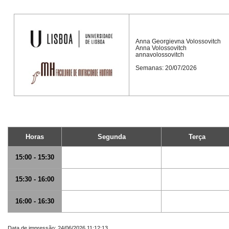
Anna Georgievna Volossovitch
Anna Volossovitch
annavolossovitch
Semanas: 20/07/2026
Horas
Segunda
Terça
15:00 - 15:30
15:30 - 16:00
16:00 - 16:30
Data de impressão: 24/06/2026 11:12:13