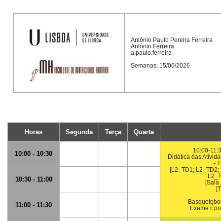
António Paulo Pereira Ferreira
António Ferreira
a.paulo.ferreira
Semanas: 15/06/2026
Horas
Segunda
Terça
Quarta
10:00-11:3
10:00 - 10:30
Didática das Ativid
- 
[L2_TD1; L2_TD2;
L2_T
10:30 - 11:00
[Sala
[T
Basquetebol 
11:00 - 11:30
Exame Épo