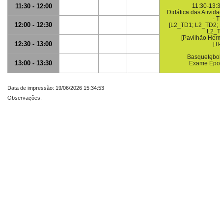
11:30 - 12:00
11:30-13:3
Didática das Ativid
- 
12:00 - 12:30
[L2_TD1; L2_TD2;
L2_T
[Pavilhão Herm
12:30 - 13:00
[T
Basquetebol 
13:00 - 13:30
Exame Épo
Data de impressão: 19/06/2026 15:34:53
Observações: