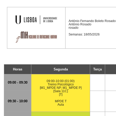
António Fernando Boleto Rosado
António Rosado
rosado
Semanas: 18/05/2026
Horas
Segunda
Terça
09:00-10:00 (01:00)
09:00 - 09:30
Treino Psicológico
[M1_MPDE NP; M1_MPDE P]
[Sala 11C]
[T]
09:30 - 10:00
MPDE T
Aula