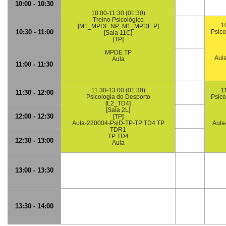
10:00 - 10:30
10:00-11:30 (01:30)
Treino Psicológico
1
[M1_MPDE NP; M1_MPDE P]
10:30 - 11:00
Psico
[Sala 11C]
[TP]
MPDE TP
Aul
Aula
11:00 - 11:30
11:30-13:00 (01:30)
1
11:30 - 12:00
Psicologia do Desporto
Psico
[L2_TD4]
[Sala 2L]
12:00 - 12:30
[TP]
Aula-220004-PsiD-TP-TP TD4 TP
Aula
TDR1
TP TD4
12:30 - 13:00
Aula
13:00 - 13:30
13:30 - 14:00