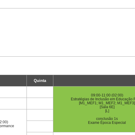
Quinta
09:00-11:00 (02:00)
Estratégias de Inclusão em Educação F
[M1_MEF1; M1_MEF2; M1_MEF3]
[Sala 6E]
[L]
conclusão 1s
2:00)
Exame Época Especial
formance