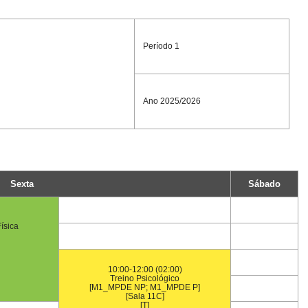
Período 1
Ano 2025/2026
Sexta
Sábado
ísica
10:00-12:00 (02:00)
Treino Psicológico
[M1_MPDE NP; M1_MPDE P]
[Sala 11C]
[T]