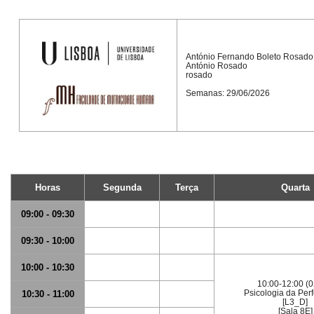
António Fernando Boleto Rosado
António Rosado
rosado
Semanas: 29/06/2026
Horas
Segunda
Terça
Quarta
09:00 - 09:30
09:30 - 10:00
10:00 - 10:30
10:00-12:00 (0
Psicologia da Per
10:30 - 11:00
[L3_D]
[Sala 8E]