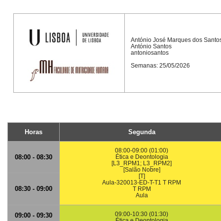
António José Marques dos Santo
António Santos
antoniosantos
Semanas: 25/05/2026
Horas
Segunda
08:00-09:00 (01:00)
08:00 - 08:30
Ética e Deontologia
[L3_RPM1; L3_RPM2]
[Salão Nobre]
[T]
Aula-320013-ED-T-T1 T RPM
08:30 - 09:00
T RPM
Aula
09:00-10:30 (01:30)
09:00 - 09:30
Ética e Deontologia