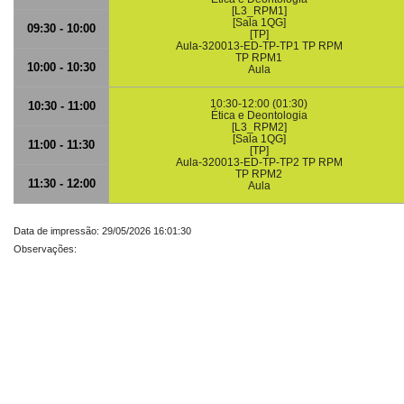
[L3_RPM1]
[Sala 1QG]
09:30 - 10:00
[TP]
Aula-320013-ED-TP-TP1 TP RPM
TP RPM1
10:00 - 10:30
Aula
10:30-12:00 (01:30)
10:30 - 11:00
Ética e Deontologia
[L3_RPM2]
[Sala 1QG]
11:00 - 11:30
[TP]
Aula-320013-ED-TP-TP2 TP RPM
TP RPM2
11:30 - 12:00
Aula
Data de impressão: 29/05/2026 16:01:30
Observações: