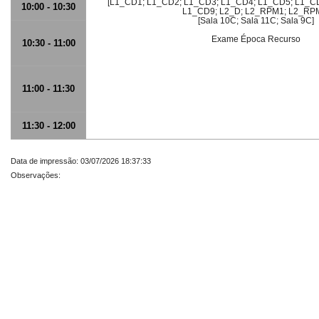
[L1_CD1; L1_CD2; L1_CD3; L1_CD4; L1_CD5; L1_C
10:00 - 10:30
L1_CD9; L2_D; L2_RPM1; L2_RP
[Sala 10C; Sala 11C; Sala 9C]
Exame Época Recurso
10:30 - 11:00
11:00 - 11:30
11:30 - 12:00
Data de impressão: 03/07/2026 18:37:33
Observações: