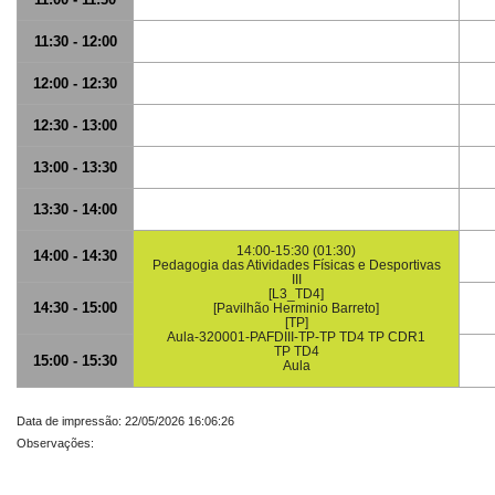
11:30 - 12:00
12:00 - 12:30
12:30 - 13:00
13:00 - 13:30
13:30 - 14:00
14:00-15:30 (01:30)
14:00 - 14:30
Pedagogia das Atividades Físicas e Desportivas
III
[L3_TD4]
14:30 - 15:00
[Pavilhão Herminio Barreto]
[TP]
Aula-320001-PAFDIII-TP-TP TD4 TP CDR1
TP TD4
15:00 - 15:30
Aula
Data de impressão: 22/05/2026 16:06:26
Observações: