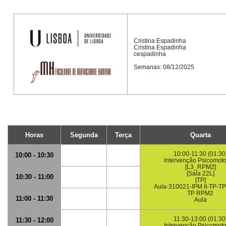
Cristina Espadinha
Cristina Espadinha
cespadinha
Semanas: 08/12/2025
Horas
Segunda
Terça
Quarta
10:00-11:30 (01:30
10:00 - 10:30
Intervenção Psicomotor
[L3_RPM2]
[Sala 22L]
10:30 - 11:00
[TP]
Aula-310021-IPM II-TP-T
TP RPM2
11:00 - 11:30
Aula
11:30-13:00 (01:30
11:30 - 12:00
Intervenção Psicomotor