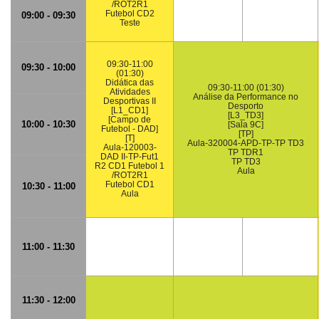
/ROT2R1
Futebol CD2
09:00 - 09:30
Teste
09:30-11:00
09:30 - 10:00
(01:30)
Didática das
09:30-11:00 (01:30)
Atividades
Análise da Performance no
Desportivas II
Desporto
[L1_CD1]
[L3_TD3]
[Campo de
10:00 - 10:30
[Sala 9C]
Futebol - DAD]
[TP]
[T]
Aula-320004-APD-TP-TP TD3
Aula-120003-
TP TDR1
DAD II-TP-Fut1
TP TD3
R2 CD1 Futebol 1
Aula
/ROT2R1
Futebol CD1
10:30 - 11:00
Aula
11:00 - 11:30
11:30 - 12:00