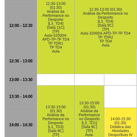
11:30-13:00
(01:30)
11:30-13:00 (01:30)
Análise da
Análise da Performance no
Performance no
Desporto
Desporto
[L3_TD4]
[L3_TD4]
12:00 - 12:30
[Sala 9C]
[Sala 11C]
[TP]
[TP]
Aula-320004-APD-TP-TP TD4
Aula-320004-
TP TDR2
APD-TP-TP TD4
TP TD4
TP TDR1
Aula
TP TD4
Aula
12:30 - 13:00
13:00 - 13:30
13:30 - 14:00
13:30-15:00
13:30-15:00
(01:30)
(01:30)
Análise da
Análise da
Performance
Performance no
no Desporto
14:00-15:30
Desporto
[L3_TD1]
(01:30)
14:00 - 14:30
[L3_TD3]
[Sala 9C]
Didática das
[Sala 9C]
[TP]
Atividades
[TP]
Aula-
Desportivas IV