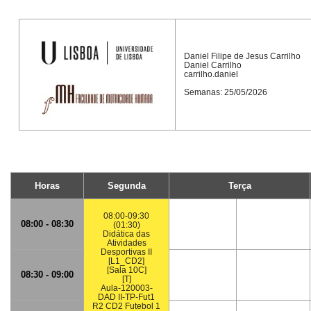
Daniel Filipe de Jesus Carrilho
Daniel Carrilho
carrilho.daniel
Semanas: 25/05/2026
Horas
Segunda
Terça
08:00-09:30
08:00 - 08:30
(01:30)
Didática das
Atividades
Desportivas II
[L1_CD2]
[Sala 10C]
08:30 - 09:00
[T]
Aula-120003-
DAD II-TP-Fut1
R2 CD2 Futebol 1