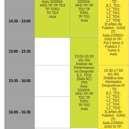
Aula-320004-
320004-
- TD
APD-TP-TP TD3
APD-TP-TP
[L2_TD1;
TP TDR2
TD2 TP
L2_TD2;
TP TD3
TDR1
L2_TD3;
Aula
TP TD1
L2_TD4;
Aula
L2_TD5]
14:30 - 15:00
[Campo de
Futebol - DAD]
[T]
Aula-220002-
DAD IV-TP-
Fut 2 turno 3
Futebol 2 -
Turno 3
15:00 - 15:30
Aula
15:00-16:30
(01:30)
Análise da
Performance
15:30-17:00
no Desporto
(01:30)
[L3_TD2]
Didática das
[Sala 9C]
15:30 - 16:00
Atividades
[TP]
Desportivas IV
Aula-
- TD
320004-
[L2_TD1;
APD-TP-TP
L2_TD2;
TD2 TP
L2_TD3;
TDR1
L2_TD4;
TP TD2
L2_TD5]
Aula
[Campo de
16:00 - 16:30
Futebol - DAD]
[T]
Aula-220002-
DAD IV-TP-