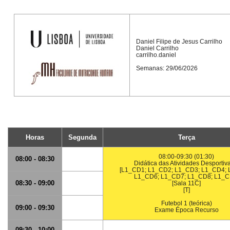
Daniel Filipe de Jesus Carrilho
Daniel Carrilho
carrilho.daniel
Semanas: 29/06/2026
Horas
Segunda
Terça
08:00-09:30 (01:30)
08:00 - 08:30
Didática das Atividades Desportiva
[L1_CD1; L1_CD2; L1_CD3; L1_CD4; 
L1_CD6; L1_CD7; L1_CD8; L1_C
08:30 - 09:00
[Sala 11C]
[T]
Futebol 1 (teórica)
09:00 - 09:30
Exame Época Recurso
09:30 - 10:00