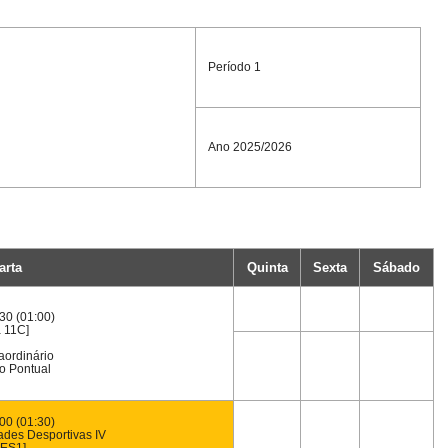
Período 1
Ano 2025/2026
arta
Quinta
Sexta
Sábado
30 (01:00)
a 11C]
raordinário
o Pontual
00 (01:30)
dades Desportivas IV