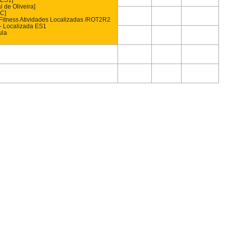
_ES1]
l de Oliveira]
TC]
Fitness Atividades Localizadas /ROT2R2
- Localizada ES1
ula