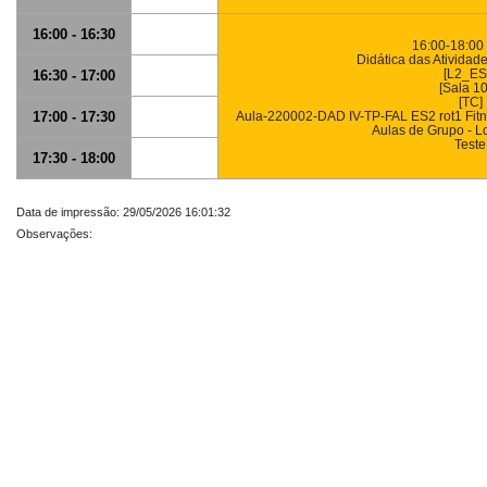
16:00 - 16:30
16:00-18:00 
Didática das Atividad
[L2_ES
16:30 - 17:00
[Sala 1
[TC]
17:00 - 17:30
Aula-220002-DAD IV-TP-FAL ES2 rot1 Fitn
Aulas de Grupo - L
Teste
17:30 - 18:00
Data de impressão: 29/05/2026 16:01:32
Observações: