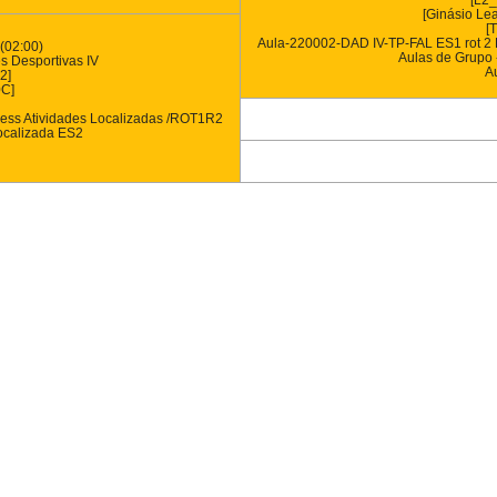
[L2
[Ginásio Lea
[
Aula-220002-DAD IV-TP-FAL ES1 rot 2 
(02:00)
Aulas de Grupo 
es Desportivas IV
A
2]
0C]
ess Atividades Localizadas /ROT1R2
ocalizada ES2