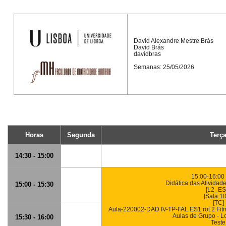
David Alexandre Mestre Brás
David Brás
davidbras
Semanas: 25/05/2026
Horas
Segunda
Terç
14:30 - 15:00
15:00-16:00 
Didática das Atividad
15:00 - 15:30
[L2_ES
[Sala 1
[TC]
Aula-220002-DAD IV-TP-FAL ES1 rot 2 Fit
Aulas de Grupo - L
15:30 - 16:00
Teste