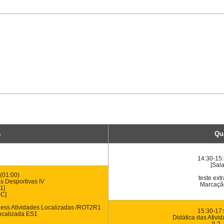
a
Qu
14:30-15:
[Sal
(01:00)
teste ext
es Desportivas IV
Marcaçã
1]
0C]
ness Atividades Localizadas /ROT2R1
15:30-17:
ocalizada ES1
Didática das Ativi