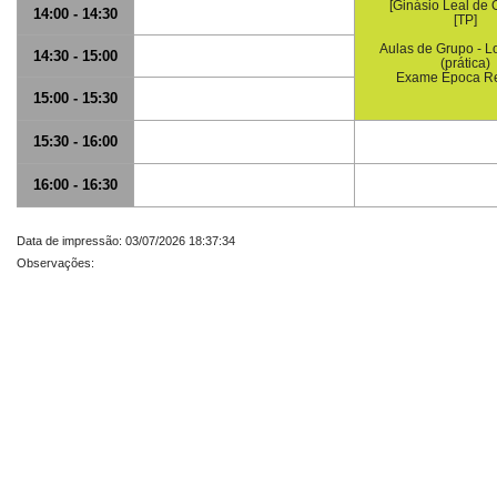
[Ginásio Leal de O
14:00 - 14:30
[TP]
Aulas de Grupo - L
14:30 - 15:00
(prática)
Exame Época R
15:00 - 15:30
15:30 - 16:00
16:00 - 16:30
Data de impressão: 03/07/2026 18:37:34
Observações: