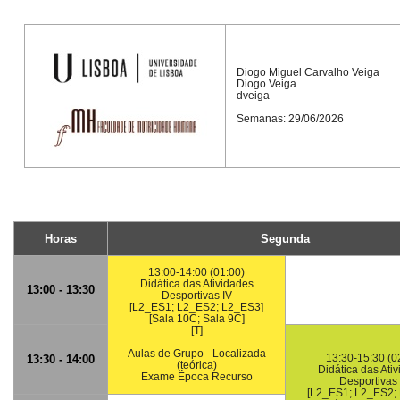
Diogo Miguel Carvalho Veiga
Diogo Veiga
dveiga
Semanas: 29/06/2026
Horas
Segunda
13:00-14:00 (01:00)
Didática das Atividades
13:00 - 13:30
Desportivas IV
[L2_ES1; L2_ES2; L2_ES3]
[Sala 10C; Sala 9C]
[T]
Aulas de Grupo - Localizada
13:30-15:30 (0
13:30 - 14:00
(teórica)
Didática das Ati
Exame Época Recurso
Desportivas 
[L2_ES1; L2_ES2;