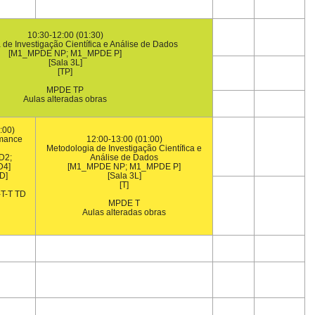
10:30-12:00 (01:30)
de Investigação Científica e Análise de Dados
[M1_MPDE NP; M1_MPDE P]
[Sala 3L]
[TP]
MPDE TP
Aulas alteradas obras
:00)
rmance
12:00-13:00 (01:00)
Metodologia de Investigação Científica e
D2;
Análise de Dados
D4]
[M1_MPDE NP; M1_MPDE P]
D]
[Sala 3L]
[T]
T-T TD
MPDE T
Aulas alteradas obras