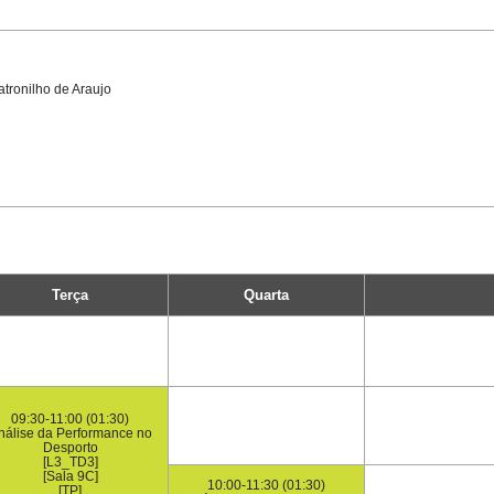
tronilho de Araujo
Terça
Quarta
09:30-11:00 (01:30)
nálise da Performance no
Desporto
[L3_TD3]
[Sala 9C]
10:00-11:30 (01:30)
[TP]