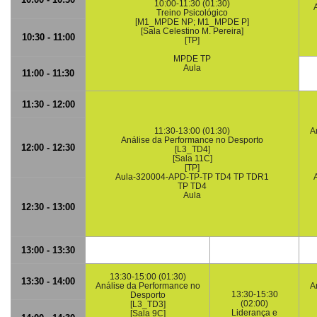
10:00-11:30 (01:30)
Treino Psicológico
[M1_MPDE NP; M1_MPDE P]
[Sala Celestino M. Pereira]
10:30 - 11:00
[TP]
MPDE TP
Aula
11:00 - 11:30
11:30 - 12:00
11:30-13:00 (01:30)
A
Análise da Performance no Desporto
12:00 - 12:30
[L3_TD4]
[Sala 11C]
[TP]
Aula-320004-APD-TP-TP TD4 TP TDR1
TP TD4
Aula
12:30 - 13:00
13:00 - 13:30
13:30-15:00 (01:30)
13:30 - 14:00
Análise da Performance no
A
13:30-15:30
Desporto
(02:00)
[L3_TD3]
Liderança e
[Sala 9C]