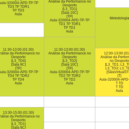
Análise da Performance no
Aula-320004-APD-TP-TP
Desporto
TD3 TP TDR1
[L3_TD1]
TP TD3
[Sala 10C]
Aula
[TP]
Metodologia 
Aula-320004-APD-TP-TP
TD1 TP TDR1
TP TD1
Aula
11:30-13:00 (01:30)
11:30-13:00 (01:30)
nálise da Performance no
Análise da Performance no
12:00-13:00 (01
Desporto
Desporto
Análise da Perfo
[L3_TD4]
[L3_TD2]
no Desporto
[Sala 9C]
[Sala 10C]
[L3_TD1; L3_T
[TP]
[TP]
L3_TD3; L3_T
Aula-320004-APD-TP-TP
Aula-320004-APD-TP-TP
[SalaVirtual3T
TD4 TP TDR2
TD2 TP TDR2
[T]
TP TD4
TP TD2
Aula-320004-APD-
Aula
Aula
T TD
T TD
Aula
13:30-15:00 (01:30)
nálise da Performance no
Desporto
[L3_TD1]
[Sala 9C]