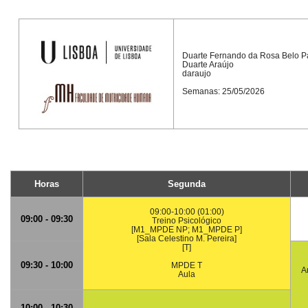
Duarte Fernando da Rosa Belo Pa
Duarte Araújo
daraujo
Semanas: 25/05/2026
Horas
Segunda
09:00-10:00 (01:00)
09:00 - 09:30
Treino Psicológico
[M1_MPDE NP; M1_MPDE P]
[Sala Celestino M. Pereira]
[T]
09:30 - 10:00
MPDE T
A
Aula
10:00 - 10:30