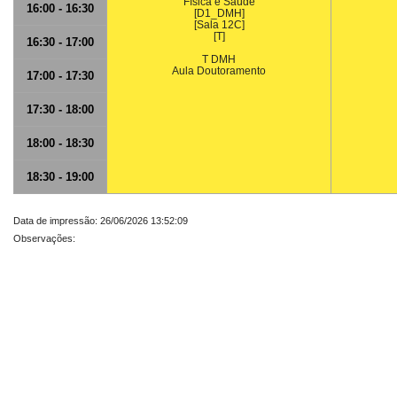
Física e Saúde
16:00 - 16:30
[D1_DMH]
[Sala 12C]
[T]
16:30 - 17:00
T DMH
Aula Doutoramento
17:00 - 17:30
17:30 - 18:00
18:00 - 18:30
18:30 - 19:00
Data de impressão: 26/06/2026 13:52:09
Observações: