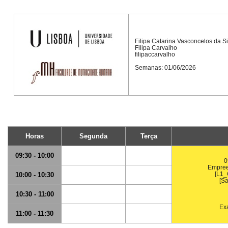
Filipa Catarina Vasconcelos da S
Filipa Carvalho
filipaccarvalho
Semanas: 01/06/2026
Horas
Segunda
Terça
09:30 - 10:00
0
Empree
[L1_
10:00 - 10:30
[S
10:30 - 11:00
Ex
11:00 - 11:30