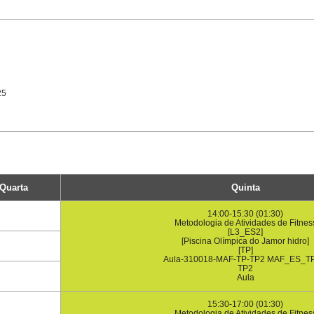
25
Quarta
Quinta
14:00-15:30 (01:30)
Metodologia de Atividades de Fitnes
[L3_ES2]
[Piscina Olímpica do Jamor hidro]
[TP]
Aula-310018-MAF-TP-TP2 MAF_ES_T
TP2
Aula
15:30-17:00 (01:30)
Metodologia de Atividades de Fitnes