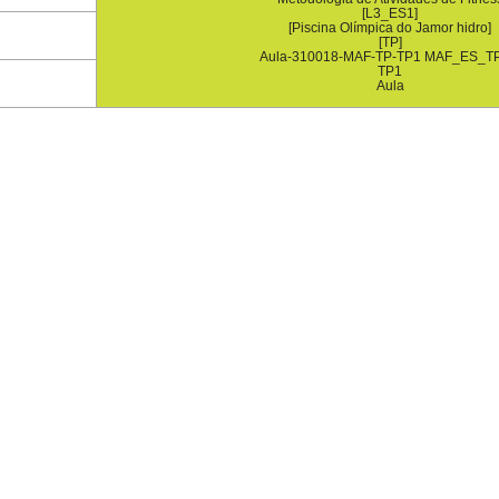
[L3_ES1]
[Piscina Olímpica do Jamor hidro]
[TP]
Aula-310018-MAF-TP-TP1 MAF_ES_T
TP1
Aula