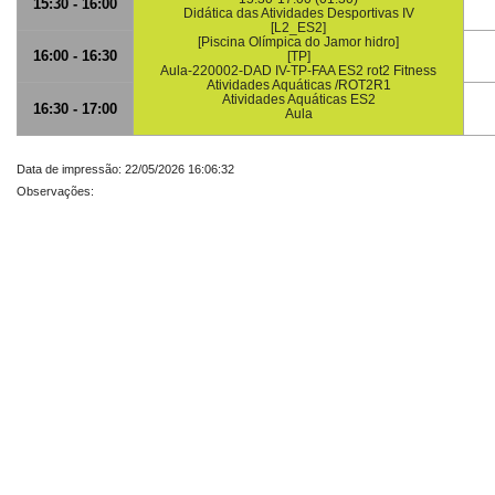
15:30 - 16:00
Didática das Atividades Desportivas IV
[L2_ES2]
[Piscina Olímpica do Jamor hidro]
16:00 - 16:30
[TP]
Aula-220002-DAD IV-TP-FAA ES2 rot2 Fitness
Atividades Aquáticas /ROT2R1
Atividades Aquáticas ES2
16:30 - 17:00
Aula
Data de impressão: 22/05/2026 16:06:32
Observações: