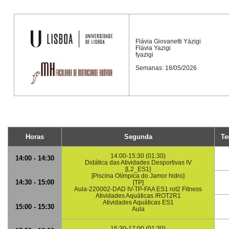
Flávia Giovanetti Yázigi
Flávia Yazigi
fyazigi
Semanas: 18/05/2026
Horas
Segunda
Te
14:00-15:30 (01:30)
14:00 - 14:30
Didática das Atividades Desportivas IV
[L2_ES1]
[Piscina Olímpica do Jamor hidro]
14:30 - 15:00
[TP]
Aula-220002-DAD IV-TP-FAA ES1 rot2 Fitness
Atividades Aquáticas /ROT2R1
Atividades Aquáticas ES1
15:00 - 15:30
Aula
15:30-17:00 (01:30)