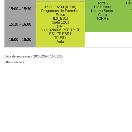
Torre -
Hel
15:00-16:30 (01:30)
Professora
15:00 - 15:30
Programas de Exercício
Helena Santa-
Físico
Clara
[L3_ES1]
TORRE
[Sala 12C]
15:30 - 16:00
[TP]
Aula-320006-PEF-TP-TP
ES1 TP ESR1
TP ES1
16:00 - 16:30
Aula
Data de impressão: 29/05/2026 16:01:36
Observações: