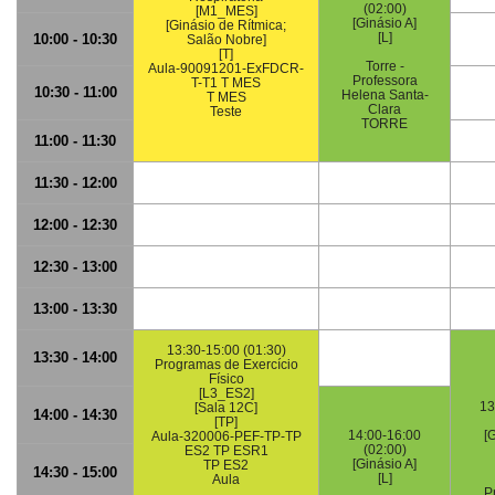
(02:00)
[M1_MES]
[Ginásio A]
[Ginásio de Rítmica;
[L]
10:00 - 10:30
Salão Nobre]
[T]
Torre -
Aula-90091201-ExFDCR-
Professora
T-T1 T MES
10:30 - 11:00
Helena Santa-
T MES
Clara
Teste
TORRE
11:00 - 11:30
11:30 - 12:00
12:00 - 12:30
12:30 - 13:00
13:00 - 13:30
13:30-15:00 (01:30)
13:30 - 14:00
Programas de Exercício
Físico
[L3_ES2]
13
[Sala 12C]
14:00 - 14:30
[TP]
14:00-16:00
[
Aula-320006-PEF-TP-TP
(02:00)
ES2 TP ESR1
[Ginásio A]
TP ES2
14:30 - 15:00
[L]
Aula
P