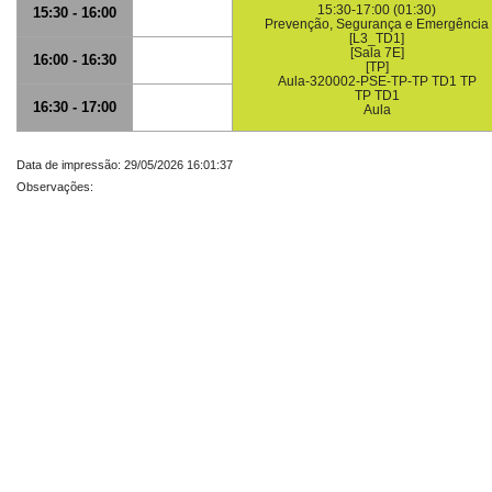
15:30-17:00 (01:30)
15:30 - 16:00
Prevenção, Segurança e Emergência
[L3_TD1]
[Sala 7E]
16:00 - 16:30
[TP]
Aula-320002-PSE-TP-TP TD1 TP
TP TD1
16:30 - 17:00
Aula
Data de impressão: 29/05/2026 16:01:37
Observações: