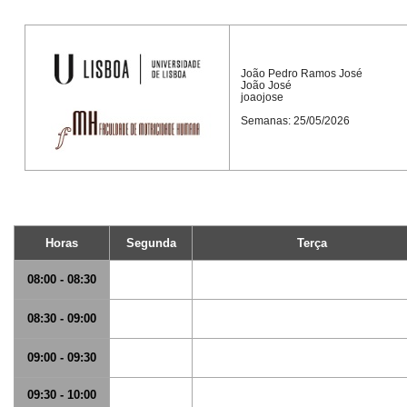
João Pedro Ramos José
João José
joaojose
Semanas: 25/05/2026
Horas
Segunda
Terça
08:00 - 08:30
08:30 - 09:00
09:00 - 09:30
09:30 - 10:00