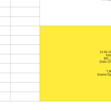
14:30-18
Esta
[M1
[Sala 10
T 
Exame Ép