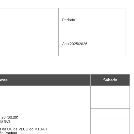
Período 1
Ano 2025/2026
exta
Sábado
:30 (03:30)
la 9C]
das da UC de PLCD do MTDAR
ão Pontual