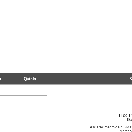
a
Quinta
S
11:00-14
[Sa
esclarecimento de dúvi
Marcaç