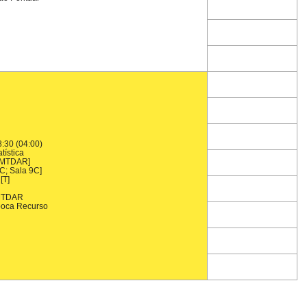
:30 (04:00)
tística
_MTDAR]
C; Sala 9C]
[T]
MTDAR
oca Recurso