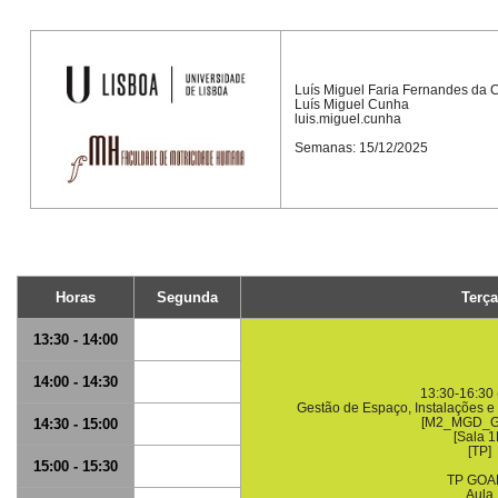
Luís Miguel Faria Fernandes da
Luís Miguel Cunha
luis.miguel.cunha
Semanas: 15/12/2025
Horas
Segunda
Terça
13:30 - 14:00
14:00 - 14:30
13:30-16:30 
Gestão de Espaço, Instalações 
[M2_MGD_G
14:30 - 15:00
[Sala 1
[TP]
15:00 - 15:30
TP GOA
Aula