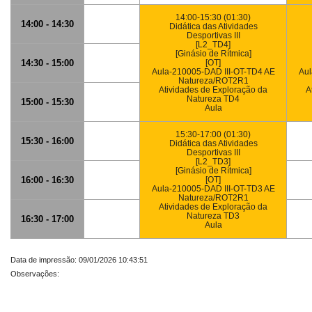
14:00-15:30 (01:30)
14:00 - 14:30
Didática das Atividades
Desportivas III
[L2_TD4]
[Ginásio de Rítmica]
14:30 - 15:00
[OT]
Aula-210005-DAD III-OT-TD4 AE
Aul
Natureza/ROT2R1
Atividades de Exploração da
A
Natureza TD4
15:00 - 15:30
Aula
15:30-17:00 (01:30)
15:30 - 16:00
Didática das Atividades
Desportivas III
[L2_TD3]
[Ginásio de Rítmica]
16:00 - 16:30
[OT]
Aula-210005-DAD III-OT-TD3 AE
Natureza/ROT2R1
Atividades de Exploração da
Natureza TD3
16:30 - 17:00
Aula
Data de impressão: 09/01/2026 10:43:51
Observações: