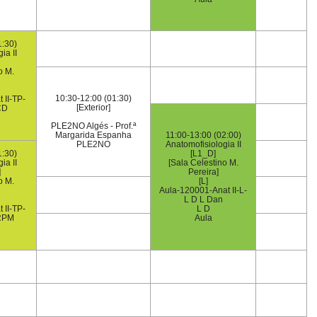
1:30)
ia II
o M.
10:30-12:00 (01:30)
 II-TP-
[Exterior]
CD
PLE2NO Algés - Prof.ª
Margarida Espanha
11:00-13:00 (02:00)
PLE2NO
Anatomofisiologia II
1:30)
[L1_D]
ia II
[Sala Celestino M.
]
Pereira]
o M.
[L]
Aula-120001-Anat II-L-
L D L Dan
 II-TP-
L D
RPM
Aula