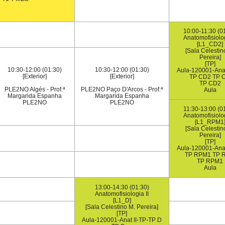
10:00-11:30 (0
Anatomofisiolog
[L1_CD2]
[Sala Celestin
Pereira]
[TP]
10:30-12:00 (01:30)
10:30-12:00 (01:30)
Aula-120001-Anat
[Exterior]
[Exterior]
TP CD2 TP 
TP CD2
PLE2NO Algés - Prof.ª
PLE2NO Paço D'Arcos - Prof.ª
Aula
Margarida Espanha
Margarida Espanha
PLE2NO
PLE2NO
11:30-13:00 (0
Anatomofisiolog
[L1_RPM1
[Sala Celestin
Pereira]
[TP]
Aula-120001-Anat
TP RPM1 TP 
TP RPM1
Aula
13:00-14:30 (01:30)
Anatomofisiologia II
[L1_D]
[Sala Celestino M. Pereira]
[TP]
Aula-120001-Anat II-TP-TP D