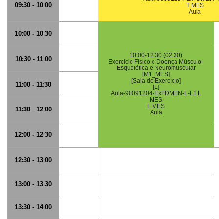
09:30 - 10:00
T MES
Aula
10:00 - 10:30
10:00-12:30 (02:30)
10:30 - 11:00
Exercício Físico e Doença Músculo-
Esquelética e Neuromuscular
[M1_MES]
[Sala de Exercício]
11:00 - 11:30
[L]
Aula-90091204-ExFDMEN-L-L1 L
MES
L MES
11:30 - 12:00
Aula
12:00 - 12:30
12:30 - 13:00
13:00 - 13:30
13:30 - 14:00