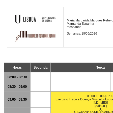
Maria Margarida Marques Rebel
Margarida Espanha
mespanha
Semanas: 18/05/2026
Horas
Segunda
Terça
08:00 - 08:30
08:30 - 09:00
09:00-10:00 (01:00
09:00 - 09:30
Exercício Físico e Doença Músculo- Esqu
[M1_MES]
[Sala 4L]
[T]
Aula-90091204-ExFDMEN-T