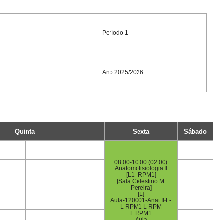
Período 1
Ano 2025/2026
Quinta
Sexta
Sábado
08:00-10:00 (02:00)
Anatomofisiologia II
[L1_RPM1]
[Sala Celestino M.
Pereira]
[L]
Aula-120001-Anat II-L-
L RPM1 L RPM
L RPM1
Aula