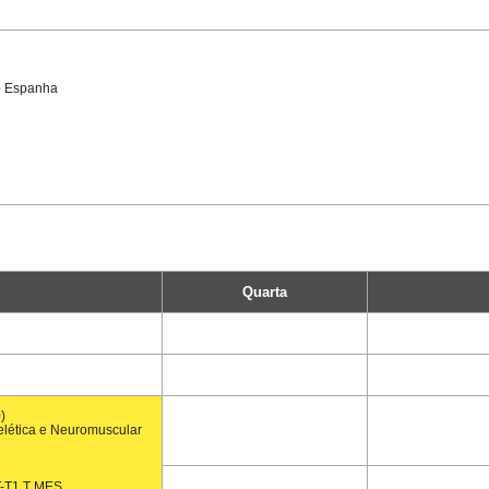
o Espanha
Quarta
)
elética e Neuromuscular
-T1 T MES