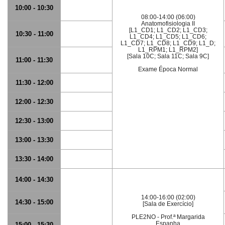
10:00 - 10:30
08:00-14:00 (06:00)
Anatomofisiologia II
[L1_CD1; L1_CD2; L1_CD3;
10:30 - 11:00
L1_CD4; L1_CD5; L1_CD6;
L1_CD7; L1_CD8; L1_CD9; L1_D;
L1_RPM1; L1_RPM2]
[Sala 10C; Sala 11C; Sala 9C]
11:00 - 11:30
Exame Época Normal
11:30 - 12:00
12:00 - 12:30
12:30 - 13:00
13:00 - 13:30
13:30 - 14:00
14:00 - 14:30
14:00-16:00 (02:00)
14:30 - 15:00
[Sala de Exercício]
PLE2NO - Prof.ª Margarida
Espanha
15:00 - 15:30