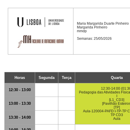
Maria Margarida Duarte Pinheiro
Margarida Pinheiro
mmdp
Semanas: 25/05/2026
Horas
Segunda
Terça
Quarta
12:30-14:00 (01:3
12:30 - 13:00
Pedagogia das Atividades Física
I
[L1_CD3]
13:00 - 13:30
[Pavilhão Esteiros
[TP]
Aula-120004-PAFD I-TP-TP 
TP CD3
13:30 - 14:00
Aula
14:00 - 14:30