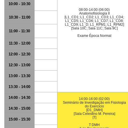
10:00 - 10:30
08:00-14:00 (06:00)
Anatomofisiologia II
10:30 - 11:00
[L1_CD1; L1_CD2; L1_CD3; L1_CD4;
L1_CD5; L1_CD6; L1_CD7; L1_CD8;
L1_CD9; L1_D; L1_RPM1; L1_RPM2]
[Sala 10C; Sala 11C; Sala 9C]
11:00 - 11:30
Exame Época Normal
11:30 - 12:00
12:00 - 12:30
12:30 - 13:00
13:00 - 13:30
13:30 - 14:00
14:00 - 14:30
14:00-16:00 (02:00)
Seminário de Investigação em Fisiologia
do Exercício
14:30 - 15:00
[D1_DMH]
[Sala Celestino M. Pereira]
[T]
15:00 - 15:30
T DMH