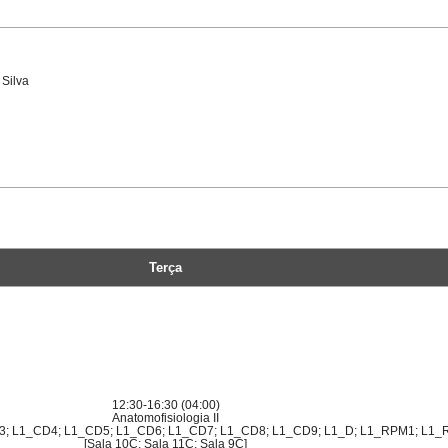
 Silva
Terça
12:30-16:30 (04:00)
Anatomofisiologia II
3; L1_CD4; L1_CD5; L1_CD6; L1_CD7; L1_CD8; L1_CD9; L1_D; L1_RPM1; L1_
[Sala 10C; Sala 11C; Sala 9C]