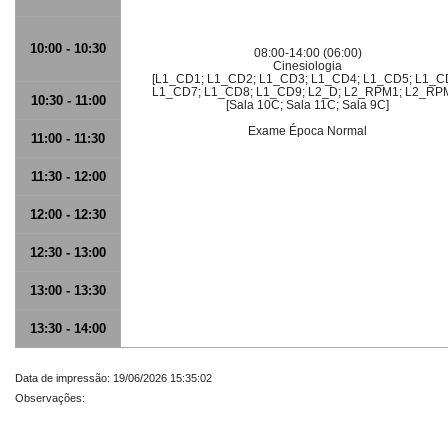
10:00 - 10:30
08:00-14:00 (06:00)
Cinesiologia
[L1_CD1; L1_CD2; L1_CD3; L1_CD4; L1_CD5; L1_C
L1_CD7; L1_CD8; L1_CD9; L2_D; L2_RPM1; L2_RP
10:30 - 11:00
[Sala 10C; Sala 11C; Sala 9C]
Exame Época Normal
11:00 - 11:30
11:30 - 12:00
12:00 - 12:30
12:30 - 13:00
13:00 - 13:30
13:30 - 14:00
Data de impressão: 19/06/2026 15:35:02
Observações: