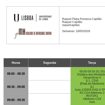
Raquel Filipa Fonseca Capitão
Raquel Capitão
raquelcapitao
Semanas: 18/05/2026
Horas
Segunda
Terça
08:00-09:30 (01:30)
08:00 - 08:30
Didática das Atividad
Desportivas II
[L1_CD4]
[Pista de Atletismo]
08:30 - 09:00
[L]
Aula-120003-DAD II-TP
R2 CD4 Atletismo 2
/ROT2R1
Atletismo CD4
09:00 - 09:30
Aula