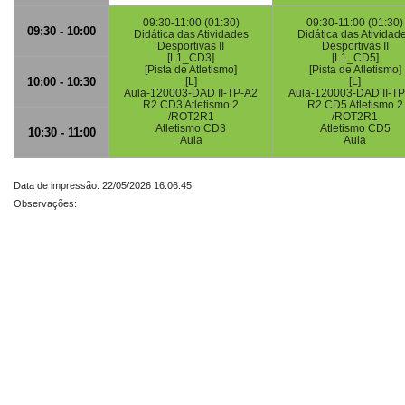
09:30-11:00 (01:30)
09:30-11:00 (01:30)
09:30 - 10:00
Didática das Atividades
Didática das Atividad
Desportivas II
Desportivas II
[L1_CD3]
[L1_CD5]
[Pista de Atletismo]
[Pista de Atletismo]
10:00 - 10:30
[L]
[L]
Aula-120003-DAD II-TP-A2
Aula-120003-DAD II-TP
R2 CD3 Atletismo 2
R2 CD5 Atletismo 2
/ROT2R1
/ROT2R1
Atletismo CD3
Atletismo CD5
10:30 - 11:00
Aula
Aula
Data de impressão: 22/05/2026 16:06:45
Observações: