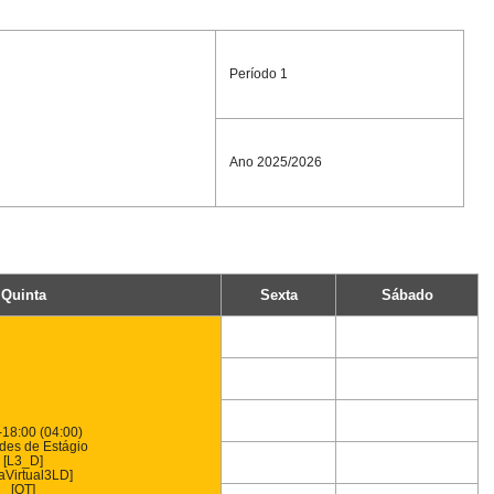
Período 1
Ano 2025/2026
Quinta
Sexta
Sábado
-18:00 (04:00)
ades de Estágio
[L3_D]
aVirtual3LD]
[OT]