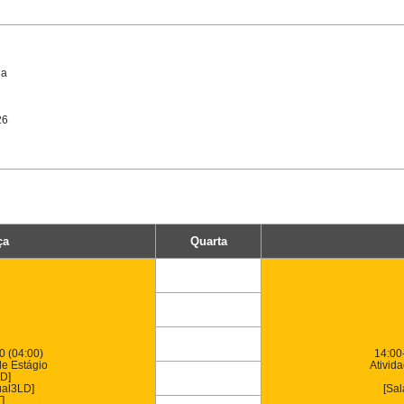
ia
26
ça
Quarta
0 (04:00)
14:00
de Estágio
Ativid
D]
ual3LD]
[Sal
]