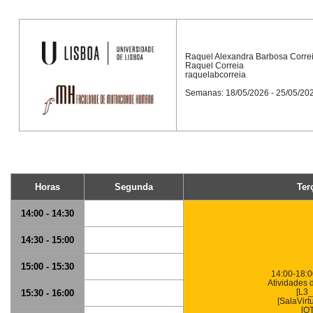
Raquel Alexandra Barbosa Corre
Raquel Correia
raquelabcorreia
Semanas: 18/05/2026 - 25/05/20
Horas
Segunda
Ter
14:00 - 14:30
14:30 - 15:00
15:00 - 15:30
14:00-18:0
Atividades 
[L3_
15:30 - 16:00
[SalaVirt
[OT