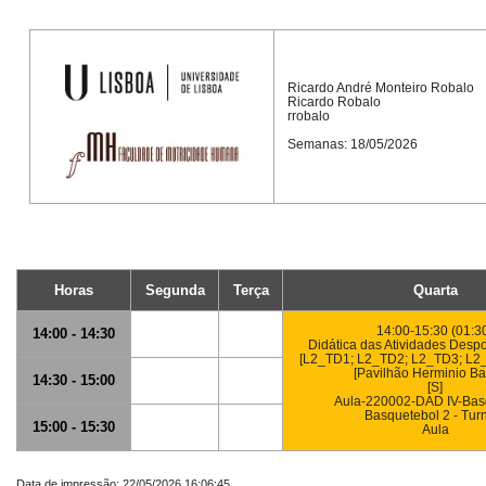
Ricardo André Monteiro Robalo
Ricardo Robalo
rrobalo
Semanas: 18/05/2026
Horas
Segunda
Terça
Quarta
14:00-15:30 (01:3
14:00 - 14:30
Didática das Atividades Despor
[L2_TD1; L2_TD2; L2_TD3; L2
[Pavilhão Herminio Ba
14:30 - 15:00
[S]
Aula-220002-DAD IV-Basq
Basquetebol 2 - Tur
15:00 - 15:30
Aula
Data de impressão: 22/05/2026 16:06:45