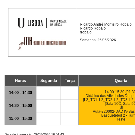
Ricardo André Monteiro Robalo
Ricardo Robalo
rrobalo
Semanas: 25/05/2026
Horas
Segunda
Terça
Quarta
14:00-15:30 (01:3
14:00 - 14:30
Didática das Atividades Despor
[L2_TD1; L2_TD2; L2_TD3; L2
[Sala 10C; Sala 9
14:30 - 15:00
[S]
Aula-220002-DAD IV-Basq
Basquetebol 2 - Tur
15:00 - 15:30
Teste
Data de impressão: 29/05/2026 16:01:43