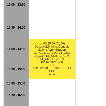
13:00 - 13:30
13:30 - 14:00
14:00-15:00 (01:00)
Desenvolvimento, Controlo
14:00 - 14:30
Motor e Aprendizagem
[L1_CD1; L1_CD2; L1_CD3;
L1_CD4; L1_CD5; L1_CD6;
L1_CD7; L1_CD8]
[SalaVirtual1CD]
[T]
Aula-120005-DCMA-T-T CD T
14:30 - 15:00
T CD
Aula
15:00 - 15:30
15:30 - 16:00