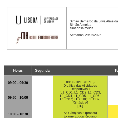
Simão Bernardo da Silva Almeida
Simão Almeida
simaobsalmeida
Semanas: 29/06/2026
Horas
Segunda
T
09:00-10:15 (01:15)
09:00 - 09:30
Didática das Atividades
Desportivas II
[L1_CD1; L1_CD2; L1_CD3;
L1_CD4; L1_CD5; L1_CD6;
09:30 - 10:00
L1_CD7; L1_CD8; L1_CD9]
[Ginásio A]
[TP]
At. Gímnicas 2 (prática)
10:00 - 10:30
Exame Época Recurso