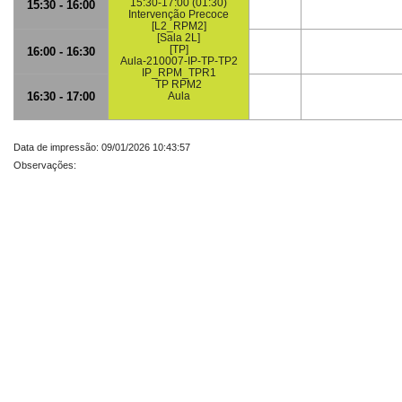
15:30-17:00 (01:30)
15:30 - 16:00
Intervenção Precoce
[L2_RPM2]
[Sala 2L]
[TP]
16:00 - 16:30
Aula-210007-IP-TP-TP2
IP_RPM_TPR1
TP RPM2
16:30 - 17:00
Aula
Data de impressão: 09/01/2026 10:43:57
Observações: