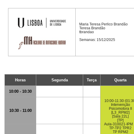
Maria Teresa Perlico Brandão
Teresa Brandão
tbrandao
Semanas: 15/12/2025
Horas
Segunda
Terça
Quarta
10:00 - 10:30
10:00-11:30 (01:3
Intervenção
Psicomotora II
10:30 - 11:00
[L3_RPM2]
[Sala 22L]
[TP]
Aula-310021-IPM I
TP-TP2 TPR2
TP RPM2