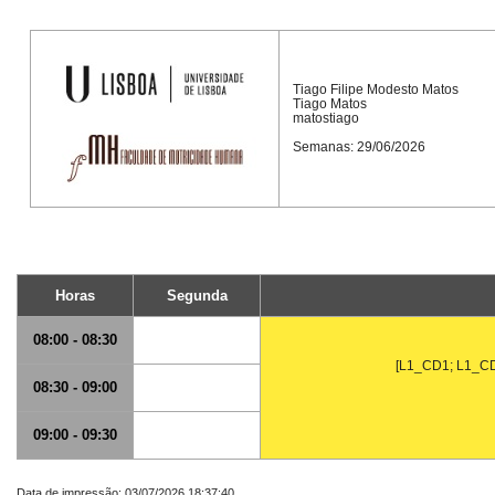
Tiago Filipe Modesto Matos
Tiago Matos
matostiago
Semanas: 29/06/2026
Horas
Segunda
08:00 - 08:30
[L1_CD1; L1_C
08:30 - 09:00
09:00 - 09:30
Data de impressão: 03/07/2026 18:37:40