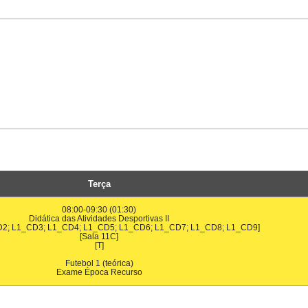
Terça
08:00-09:30 (01:30)
Didática das Atividades Desportivas II
D2; L1_CD3; L1_CD4; L1_CD5; L1_CD6; L1_CD7; L1_CD8; L1_CD9]
[Sala 11C]
[T]
Futebol 1 (teórica)
Exame Época Recurso