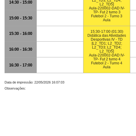
L2_TD3; L2_TD4;
14:30 - 15:00
L2_TD5]
Aula-220002-DAD IV-
TP- Fut 2 turno 3
Futebol 2 - Turno 3
15:00 - 15:30
Aula
15:30-17:00 (01:30)
15:30 - 16:00
Didática das Atividades
Desportivas IV - TD
[L2_TD1; L2_TD2;
L2_TD3; L2_TD4;
16:00 - 16:30
L2_TD5]
Aula-220002-DAD IV-
TP- Fut 2 turno 4
Futebol 2 - Turno 4
16:30 - 17:00
Aula
Data de impressão: 22/05/2026 16:07:03
Observações: