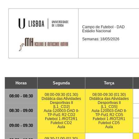
Campo de Futebol - DAD
Estádio Nacional
Semanas: 18/05/2026
Horas
Segunda
Terça
08:00-09:30 (01:30)
08:00-09:30 (01:30)
08:00 - 08:30
Didática das Atividades
Didática das Atividades
Desportivas II
Desportivas II
[L1_CD2]
[L1_CD5]
08:30 - 09:00
Aula-120003-DAD II-
Aula-120003-DAD II-
TP-Fut1 R2 CD2
TP-Fut1 R2 CD5
Futebol 1 /ROT2R1
Futebol 1 /ROT2R1
Futebol CD2
Futebol CD5
09:00 - 09:30
Aula
Aula
09:30-11:00 (01:30)