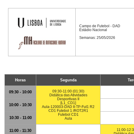
Campo de Futebol - DAD
Estádio Nacional
Semanas: 25/05/2026
Horas
Segunda
Ter
09:30-11:00 (01:30)
09:30 - 10:00
Didática das Atividades
Desportivas II
[L1_CD1]
10:00 - 10:30
Aula-120003-DAD II-TP-Fut1 R2
CD1 Futebol 1 /ROT2R1
Futebol CD1
10:30 - 11:00
Aula
11:00-12:3
11:00 - 11:30
Didática das