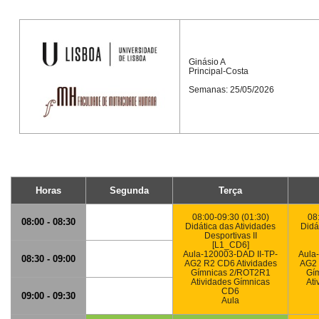
Ginásio A
Principal-Costa
Semanas: 25/05/2026
Horas
Segunda
Terça
08:00-09:30 (01:30)
08
08:00 - 08:30
Didática das Atividades
Didá
Desportivas II
[L1_CD6]
Aula-120003-DAD II-TP-
Aula
08:30 - 09:00
AG2 R2 CD6 Atividades
AG2 
Gímnicas 2/ROT2R1
Gí
Atividades Gímnicas
Ati
CD6
09:00 - 09:30
Aula