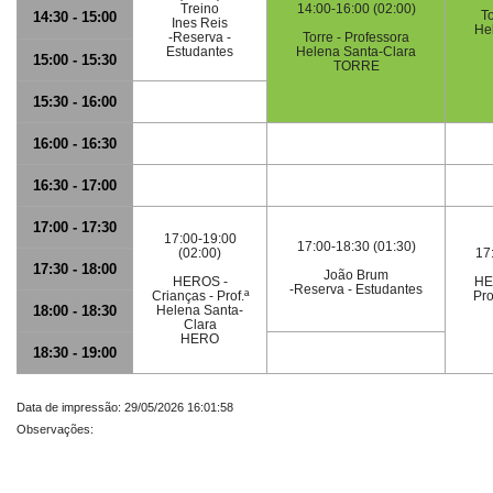
Treino
14:00-16:00 (02:00)
To
14:30 - 15:00
Ines Reis
He
-Reserva -
Torre - Professora
Estudantes
Helena Santa-Clara
15:00 - 15:30
TORRE
15:30 - 16:00
16:00 - 16:30
16:30 - 17:00
17:00 - 17:30
17:00-19:00
17:00-18:30 (01:30)
(02:00)
17
17:30 - 18:00
João Brum
HEROS -
HE
-Reserva - Estudantes
Crianças - Prof.ª
Pro
18:00 - 18:30
Helena Santa-
Clara
HERO
18:30 - 19:00
Data de impressão: 29/05/2026 16:01:58
Observações: