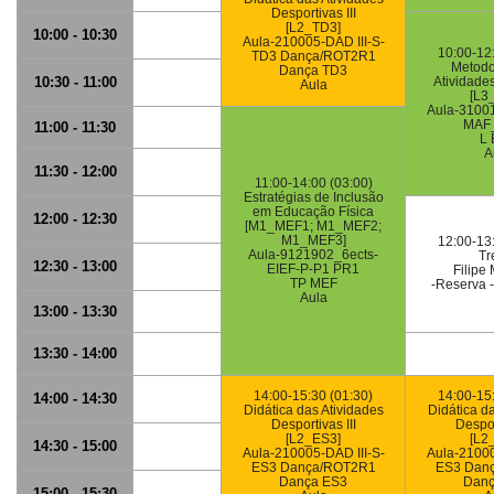
Desportivas III
[L2_TD3]
10:00 - 10:30
Aula-210005-DAD III-S-
10:00-12
TD3 Dança/ROT2R1
Metodo
Dança TD3
10:30 - 11:00
Atividade
Aula
[L3
Aula-3100
MAF
11:00 - 11:30
L 
A
11:30 - 12:00
11:00-14:00 (03:00)
Estratégias de Inclusão
em Educação Física
12:00 - 12:30
[M1_MEF1; M1_MEF2;
M1_MEF3]
12:00-13
Aula-9121902_6ects-
Tr
12:30 - 13:00
EIEF-P-P1 PR1
Filipe
TP MEF
-Reserva 
Aula
13:00 - 13:30
13:30 - 14:00
14:00-15:30 (01:30)
14:00-15
14:00 - 14:30
Didática das Atividades
Didática d
Desportivas III
Despor
[L2_ES3]
[L2
14:30 - 15:00
Aula-210005-DAD III-S-
Aula-21000
ES3 Dança/ROT2R1
ES3 Dan
Dança ES3
Danç
15:00 - 15:30