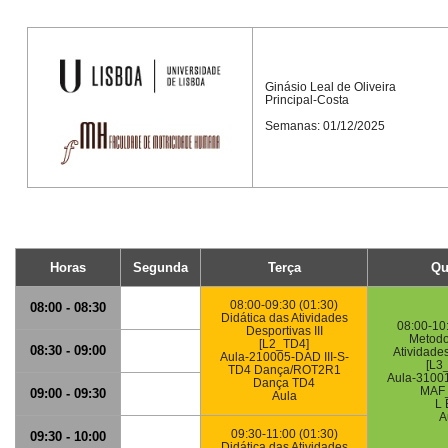
Ginásio Leal de Oliveira
Principal-Costa
Semanas: 01/12/2025
Horas
Segunda
Terça
Qu
08:00-09:30 (01:30)
08:00 - 08:30
Didática das Atividades
08:00-10
Desportivas III
Metodo
[L2_TD4]
08:30 - 09:00
Atividade
Aula-210005-DAD III-S-
[L3
TD4 Dança/ROT2R1
Aula-3100
Dança TD4
MAF
09:00 - 09:30
Aula
L 
A
09:30-11:00 (01:30)
09:30 - 10:00
Didática das Atividades