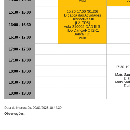
Aula
A
15:30-17:00 (01:30)
15:30 - 16:00
Didática das Atividades
Desportivas III
[L2_TD5]
16:00 - 16:30
Aula-210005-DAD III-S-
TD5 Dança/ROT2R1
Dança TD5
16:30 - 17:00
Aula
17:00 - 17:30
17:30 - 18:00
17:30-19
18:00 - 18:30
Mais Saú
Dia
18:30 - 19:00
Mais Saú
Dia
19:00 - 19:30
Data de impressão: 09/01/2026 10:44:39
Observações: