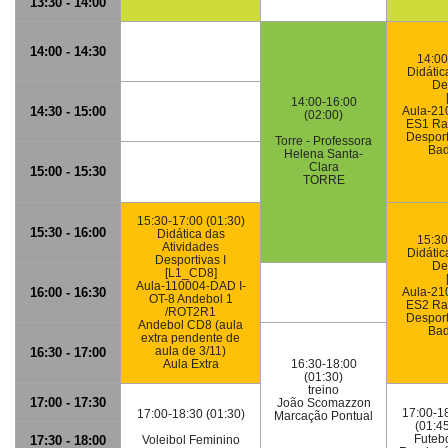
13:30 - 14:00
14:00 - 14:30
14:00
Didátic
Des
14:00-16:00
14:30 - 15:00
Aula-21
(02:00)
ES1 Ra
Desport
Torre - Professora
Bad
Helena Santa-
Clara
15:00 - 15:30
TORRE
15:30-17:00 (01:30)
15:30 - 16:00
Didática das
15:30
Atividades
Didátic
Desportivas I
Des
[L1_CD8]
Aula-110004-DAD I-
16:00 - 16:30
Aula-21
OT-8 Andebol 1
ES2 Ra
/ROT2R1
Desport
Andebol CD8 (aula
Bad
extra pendente de
aula de 3/11)
16:30 - 17:00
Aula Extra
16:30-18:00
(01:30)
treino
17:00 - 17:30
João Scomazzon
17:00-1
17:00-18:30 (01:30)
Marcação Pontual
(01:4
Futeb
17:30 - 18:00
Voleibol Feminino