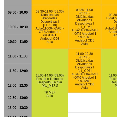
09:30-11:00
09:30-11:00 (01:30)
09:30 - 10:00
(01:30)
Didática das
09:30
Didática das
Atividades
Didátic
Atividades
Desportivas I
De
Desportivas I
[L1_CD8]
10:00 - 10:30
[L1_CD5]
Aula-110004-DAD I-
Aula-11
Aula-110004-DAD
OT-8 Andebol 1
Andeb
I-OT-5 Andebol 1
/ROT2R1
An
/RO21R1
Andebol CD8
Andebol CD5
10:30 - 11:00
Aula
Aula
11:00-12:30
11:00 - 11:30
(01:30)
Didática das
Atividades
Desportivas I
11:30 - 12:00
[L1_CD6]
Aula-110004-DAD
11:00-14:00 (03:00)
11:00
I-OT-6 Andebol 1
Ensino e Treino do
Ensin
/ROT2R1
Desporto Escolar
Desp
Andebol CD6
12:00 - 12:30
[M1_MEF1]
[
Aula
TP MEF
Aula
12:30 - 13:00
13:00 - 13:30