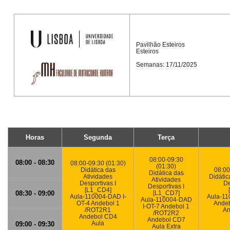
Pavilhão Esteiros
Esteiros
Semanas: 17/11/2025
Horas
Segunda
Terça
08:00-09:30
08:00 - 08:30
08:00-09:30 (01:30)
(01:30)
Didática das
08:00
Didática das
Atividades
Didátic
Atividades
Desportivas I
De
Desportivas I
[L1_CD4]
08:30 - 09:00
[L1_CD7]
Aula-110004-DAD I-
Aula-11
Aula-110004-DAD
OT-4 Andebol 1
Andeb
I-OT-7 Andebol 1
/ROT2R1
An
/ROT2R2
Andebol CD4
Andebol CD7
Aula
09:00 - 09:30
Aula Extra