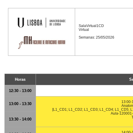
SalaVirtual1CD
Virtual
Semanas: 25/05/2026
Horas
S
12:30 - 13:00
13:00-
13:00 - 13:30
Anatomo
[L1_CD1; L1_CD2; L1_CD3; L1_CD4; L1_CD5; 
Aula-120001-A
13:30 - 14:00
14:00-