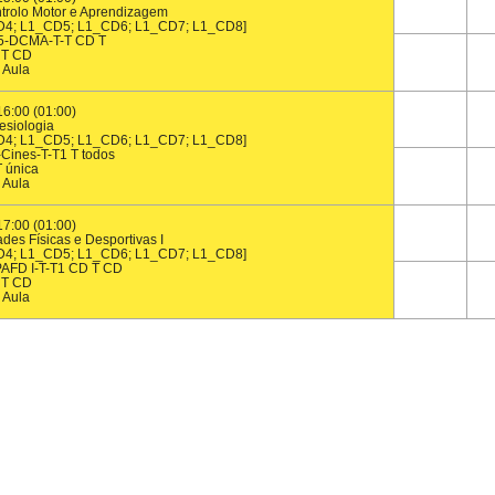
trolo Motor e Aprendizagem
D4; L1_CD5; L1_CD6; L1_CD7; L1_CD8]
5-DCMA-T-T CD T
T CD
Aula
16:00 (01:00)
esiologia
D4; L1_CD5; L1_CD6; L1_CD7; L1_CD8]
Cines-T-T1 T todos
T única
Aula
17:00 (01:00)
des Físicas e Desportivas I
D4; L1_CD5; L1_CD6; L1_CD7; L1_CD8]
AFD I-T-T1 CD T CD
T CD
Aula