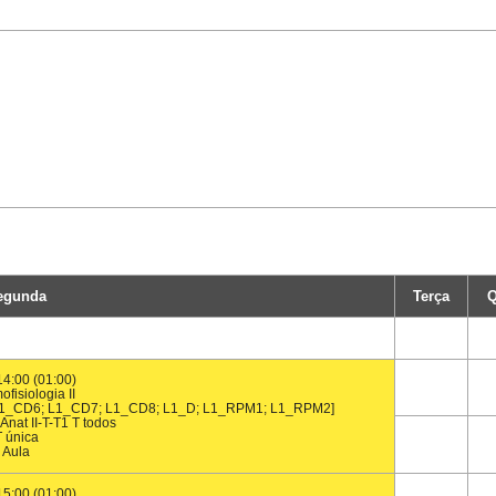
egunda
Terça
Q
14:00 (01:00)
fisiologia II
L1_CD6; L1_CD7; L1_CD8; L1_D; L1_RPM1; L1_RPM2]
nat II-T-T1 T todos
T única
Aula
15:00 (01:00)