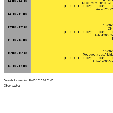
14:00 - 14:30
Desenvolvimento, Con
[L1_CD1; L1_CD2; L1_CD3; L1_C
Aula-12000
14:30 - 15:00
15:00-
15:00 - 15:30
Cin
[L1_CD1; L1_CD2; L1_CD3; L1_C
Aula-120002-
15:30 - 16:00
16:00-
16:00 - 16:30
Pedagogia das Ativida
[L1_CD1; L1_CD2; L1_CD3; L1_C
Aula-120004-P
16:30 - 17:00
Data de impressão: 29/05/2026 16:02:05
Observações: