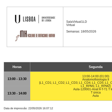
SalaVirtual1LD
Virtual
Semanas: 18/05/2026
Horas
Segunda
13:00-14:00 (01:00)
13:00 - 13:30
Anatomofisiologia II
[L1_CD1; L1_CD2; L1_CD3; L1_CD4; L1_CD5; L1_C
L1_RPM1; L1_RPM2]
Aula-120001-Anat II-T-T1 T 
T única
13:30 - 14:00
Aula
Data de impressão: 22/05/2026 16:07:12