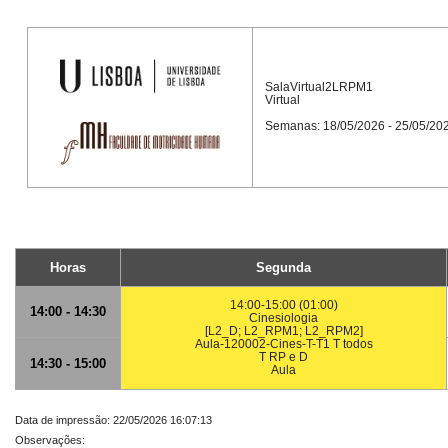
SalaVirtual2LRPM1
Virtual
Semanas: 18/05/2026 - 25/05/20
Horas
Segunda
14:00-15:00 (01:00)
14:00 - 14:30
Cinesiologia
[L2_D; L2_RPM1; L2_RPM2]
Aula-120002-Cines-T-T1 T todos
T RP e D
14:30 - 15:00
Aula
Data de impressão: 22/05/2026 16:07:13
Observações: