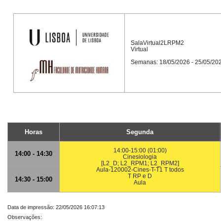
SalaVirtual2LRPM2
Virtual
Semanas: 18/05/2026 - 25/05/20
Horas
Segunda
14:00-15:00 (01:00)
14:00 - 14:30
Cinesiologia
[L2_D; L2_RPM1; L2_RPM2]
Aula-120002-Cines-T-T1 T todos
T RP e D
14:30 - 15:00
Aula
Data de impressão: 22/05/2026 16:07:13
Observações: