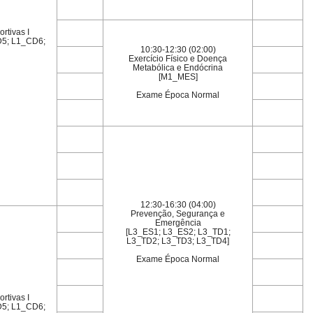
rtivas I
5; L1_CD6;
10:30-12:30 (02:00)
Exercício Físico e Doença
Metabólica e Endócrina
[M1_MES]
Exame Época Normal
12:30-16:30 (04:00)
Prevenção, Segurança e
Emergência
[L3_ES1; L3_ES2; L3_TD1;
L3_TD2; L3_TD3; L3_TD4]
Exame Época Normal
rtivas I
5; L1_CD6;