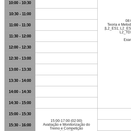
10:00 - 10:30
10:30 - 11:00
08:
Teoria e Metod
11:00 - 11:30
[L2_ES1; L2_ES
L2_TD3
11:30 - 12:00
Exa
12:00 - 12:30
12:30 - 13:00
13:00 - 13:30
13:30 - 14:00
14:00 - 14:30
14:30 - 15:00
15:00 - 15:30
15:00-17:00 (02:00)
Avaliação e Monitorização do
15:30 - 16:00
Treino e Competição