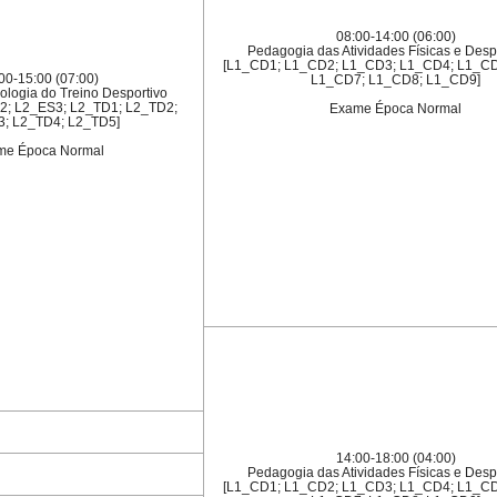
08:00-14:00 (06:00)
Pedagogia das Atividades Físicas e Despo
[L1_CD1; L1_CD2; L1_CD3; L1_CD4; L1_CD
00-15:00 (07:00)
L1_CD7; L1_CD8; L1_CD9]
ologia do Treino Desportivo
2; L2_ES3; L2_TD1; L2_TD2;
Exame Época Normal
; L2_TD4; L2_TD5]
me Época Normal
14:00-18:00 (04:00)
Pedagogia das Atividades Físicas e Despo
[L1_CD1; L1_CD2; L1_CD3; L1_CD4; L1_CD