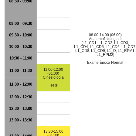
08:30 - 09:00
09:00 - 09:30
09:30 - 10:00
08:00-14:00 (06:00)
Anatomofisiologia II
[L1_CD1; L1_CD2; L1_CD3;
10:00 - 10:30
L1_CD4; L1_CD5; L1_CD6; L1_CD7
L1_CD8; L1_CD9; L1_D; L1_RPM1;
L1_RPM2]
10:30 - 11:00
Exame Época Normal
11:00-12:00
11:00 - 11:30
(01:00)
Cinesiologia
11:30 - 12:00
Teste
12:00 - 12:30
12:30 - 13:00
13:00 - 13:30
13:30-15:00
(01:30)