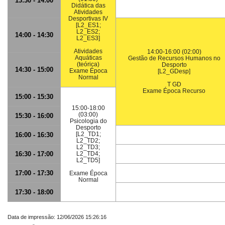
13:30 - 14:00
Didática das
Atividades
Desportivas IV
[L2_ES1;
L2_ES2;
14:00 - 14:30
L2_ES3]
Atividades
14:00-16:00 (02:00)
Aquáticas
Gestão de Recursos Humanos no
(teórica)
Desporto
14:30 - 15:00
Exame Época
[L2_GDesp]
Normal
T GD
Exame Época Recurso
15:00 - 15:30
15:00-18:00
(03:00)
15:30 - 16:00
Psicologia do
Desporto
[L2_TD1;
16:00 - 16:30
L2_TD2;
L2_TD3;
16:30 - 17:00
L2_TD4;
L2_TD5]
17:00 - 17:30
Exame Época
Normal
17:30 - 18:00
Data de impressão: 12/06/2026 15:26:16