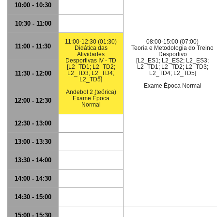
10:00 - 10:30
10:30 - 11:00
11:00-12:30 (01:30)
08:00-15:00 (07:00)
11:00 - 11:30
Didática das
Teoria e Metodologia do Treino
Atividades
Desportivo
Desportivas IV - TD
[L2_ES1; L2_ES2; L2_ES3;
[L2_TD1; L2_TD2;
L2_TD1; L2_TD2; L2_TD3;
11:30 - 12:00
L2_TD3; L2_TD4;
L2_TD4; L2_TD5]
L2_TD5]
Exame Época Normal
Andebol 2 (teórica)
Exame Época
12:00 - 12:30
Normal
12:30 - 13:00
13:00 - 13:30
13:30 - 14:00
14:00 - 14:30
14:30 - 15:00
15:00 - 15:30