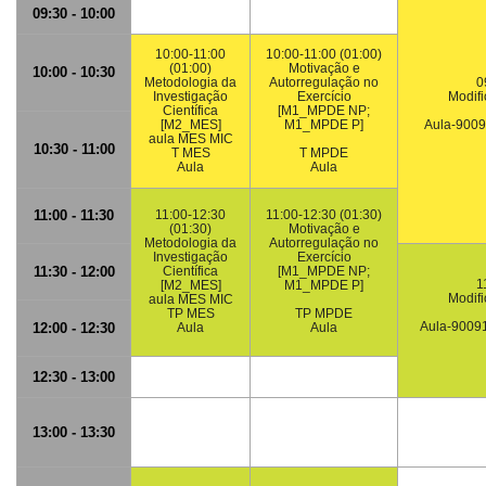
09:30 - 10:00
10:00-11:00
10:00-11:00 (01:00)
(01:00)
Motivação e
10:00 - 10:30
Metodologia da
Autorregulação no
0
Investigação
Exercício
Modif
Científica
[M1_MPDE NP;
[M2_MES]
M1_MPDE P]
Aula-900
aula MES MIC
10:30 - 11:00
T MES
T MPDE
Aula
Aula
11:00 - 11:30
11:00-12:30
11:00-12:30 (01:30)
(01:30)
Motivação e
Metodologia da
Autorregulação no
Investigação
Exercício
11:30 - 12:00
Científica
[M1_MPDE NP;
1
[M2_MES]
M1_MPDE P]
Modif
aula MES MIC
TP MES
TP MPDE
Aula-900
12:00 - 12:30
Aula
Aula
12:30 - 13:00
13:00 - 13:30