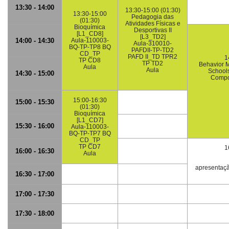
13:30 - 14:00
13:30-15:00 (01:30)
13:30-15:00
Pedagogia das
(01:30)
Atividades Físicas e
Bioquímica
Desportivas II
[L1_CD8]
[L3_TD2]
14:00 - 14:30
Aula-110003-
Aula-310010-
BQ-TP-TP8 BQ
PAFDII-TP-TD2
CD_TP
PAFD II_TD TPR2
1
TP CD8
TP TD2
Behavior 
Aula
Aula
School
14:30 - 15:00
Compo
15:00-16:30
15:00 - 15:30
(01:30)
Bioquímica
[L1_CD7]
15:30 - 16:00
Aula-110003-
BQ-TP-TP7 BQ
CD_TP
TP CD7
1
16:00 - 16:30
Aula
apresentaçã
16:30 - 17:00
17:00 - 17:30
17:30 - 18:00